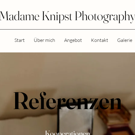
Madame Knipst Photograph
Start
Über mich
Angebot
Kontakt
Galerie
Referenzen
Kooperationen