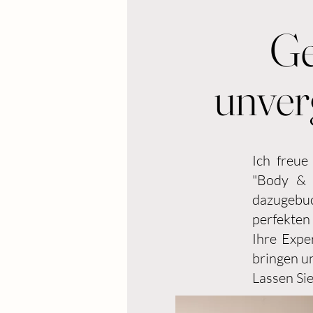
Ge
unver
Ich freue
"Body & 
dazugebu
perfekten 
Ihre Expe
bringen u
Lassen Si