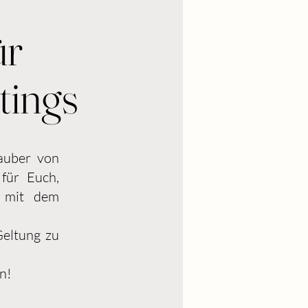
ür
tings
Dauber von
für Euch,
e mit dem
Geltung zu
n!