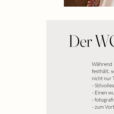
Der WO
Während 
festhält, 
nicht nur 
- Stilvoll
- Einen w
- fotogra
- zum Vort