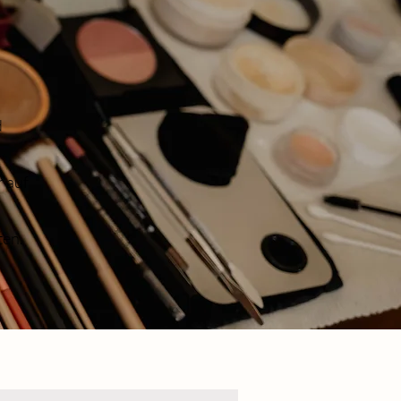
d
r auf
ten.