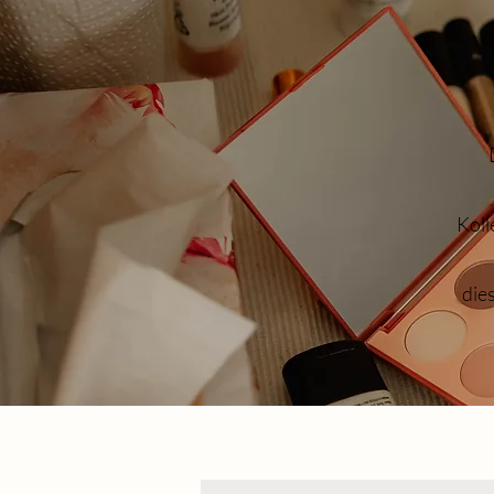
Koll
dies