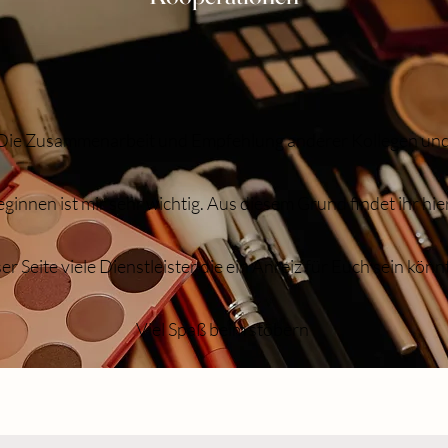
Die Zusammenarbeit und Empfehlung anderer Kollegen un
eginnen ist mir sehr wichtig. Aus diesem Grund findet ihr hie
er Seite viele Dienstleister die ein Anreiz für Euch sein könn
Viel Spaß beim stöbern