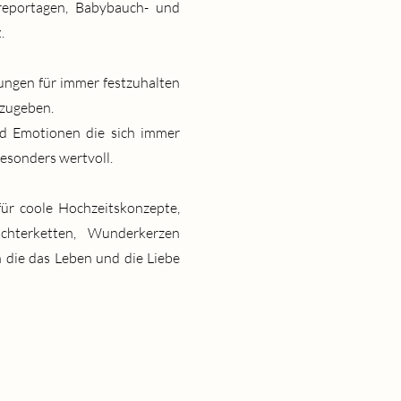
reportagen, Babybauch- und
t.
rungen für immer festzuhalten
rzugeben.
d Emotionen die sich immer
besonders wertvoll.
ür coole Hochzeitskonzepte,
ichterketten, Wunderkerzen
 die das Leben und die Liebe