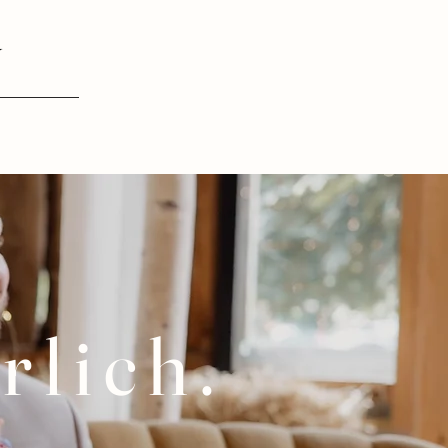
y
rlich.